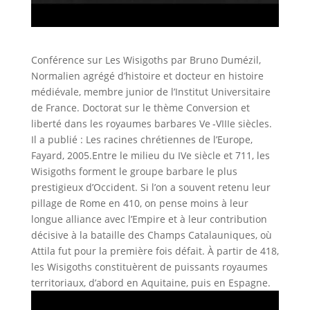
Conférence sur Les Wisigoths par Bruno Dumézil,
Normalien agrégé d’histoire et docteur en histoire
médiévale, membre junior de l’Institut Universitaire
de France. Doctorat sur le thème Conversion et
liberté dans les royaumes barbares Ve ‑VIIIe siècles.
Il a publié : Les racines chrétiennes de l’Europe,
Fayard, 2005.Entre le milieu du IVe siècle et 711, les
Wisigoths forment le groupe barbare le plus
prestigieux d’Occident. Si l’on a souvent retenu leur
pillage de Rome en 410, on pense moins à leur
longue alliance avec l’Empire et à leur contribution
décisive à la bataille des Champs Catalauniques, où
Attila fut pour la première fois défait. À partir de 418,
les Wisigoths constituèrent de puissants royaumes
territoriaux, d’abord en Aquitaine, puis en Espagne.