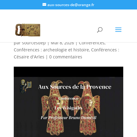
aux-sources-de@orange.fr
Conférence : Les
Wisigoths
par
sourcesdep
|
Mai 8, 2026
|
Conférences
,
Conférences : archeologie et histoire
,
Conférences :
Césaire d'Arles
|
0 commentaires