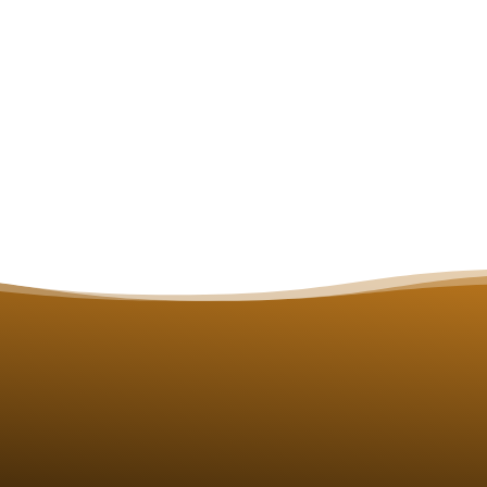
L'association
L'Antiquité tardive
Césaire d'Arles
Les publications
Les conférences