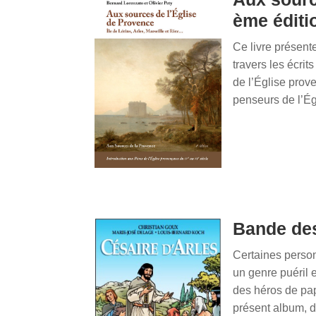
ème éditi
Ce livre présent
travers les écrit
de l’Église prov
penseurs de l’Ég
Bande des
Certaines perso
un genre puéril e
des héros de pa
présent album, do