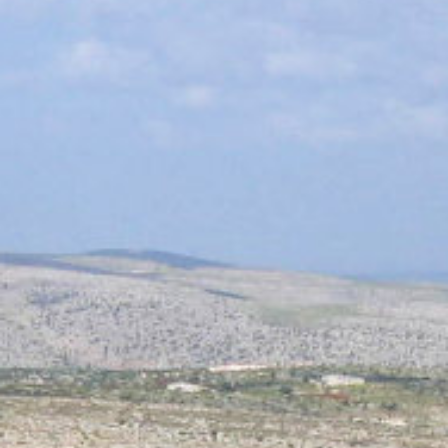
un large public, en faisant appel à des universitaires
et à des chercheurs. Ces ouvrages sont disponibles à
l’achat.
La bibliothèque
Notre bibliothèque rassemble des ouvrages
consacrés à l’antiquité tardive et à Césaire d’Arles,
publiés de par le monde en plusieurs langues. On
peut consulter les ouvrages et en obtenir des
extraits en devenant membre de l’association