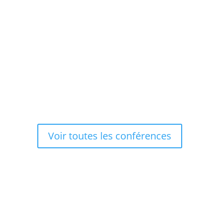
Conférence sur Une Ville double, une ville
chrétienne, une « Capitale burgonde » par
Jean-François Reynaud. Il est professeur à
l’université Lumière-Lyon2, Docteur en
archéologie. Il a fouillé le groupe épiscopal et
plusieurs basiliques funéraires de Lyon.
Voir toutes les conférences