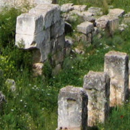
Césaire d'Arles
Pourquoi en début de ce deuxième millénaire
redécouvrir un personnage à ce jour presque
inconnu, quoi que…
Césaire d’Arles, né en 470, évêque d’Arles la petite
Rome de 502 à 542, a marqué son temps, par son
courage, sa très grande rigueur spirituelle, une très
grande tolérance et une obsession permanente :
celle de vulgariser l’Evangile et l’héritage des Pères
de l’Eglise.
Pendant de nombreux siècles, il a fait l’objet de
publications et de travaux qui ont surtout provoqué
ou induit des erreurs ou des non sens en raison du
caractère lacunaire des archives disponibles dans
les bibliothèques nationales ou les bibliothèques