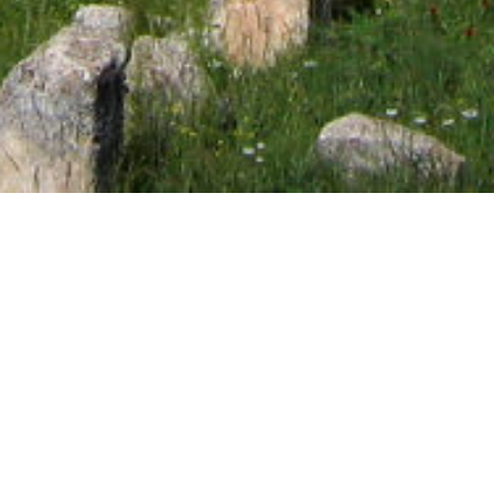
d’abbayes, ceci dans tous les pays d’Europe.
Lire la suite du texte »
Découvrir Césaire d’Arles
»
de Guy-Jean Abel, Président de l’association
Aux
Sources de la Provence