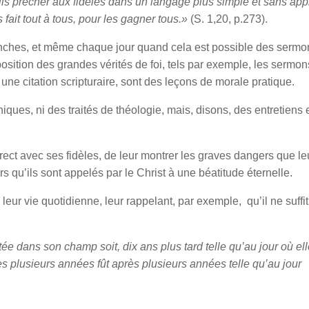
s prêcher aux fidèles dans un langage plus simple et sans appr
 fait tout à tous, pour les gagner tous.»
(S. 1,20, p.273).
anches, et même chaque jour quand cela est possible des sermons 
position des grandes vérités de foi, tels par exemple, les sermons
e citation scripturaire, sont des leçons de morale pratique.
ques, ni des traités de théologie, mais, disons, des entretiens 
irect avec ses fidèles, de leur montrer les graves dangers que leur 
ors qu’ils sont appelés par le Christ à une béatitude éternelle.
ur vie quotidienne, leur rappelant, par exemple, qu’il ne suffit 
ntée dans son champ soit, dix ans plus tard telle qu’au jour où ell
après plusieurs années fût après plusieurs années telle qu’au jour