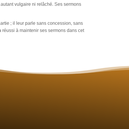
r autant vulgaire ni relâché. Ses sermons
partie ; il leur parle sans concession, sans
 a réussi à maintenir ses sermons dans cet
L'association
L'Antiquité tardive
Césaire d'Arles
Les publications
Les conférences
La bibliothèque