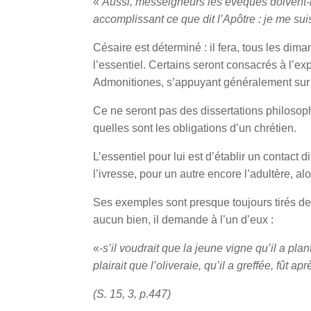
«
Aussi, messeigneurs les évêques doivent-il
accomplissant ce que dit l’Apôtre : je me suis
Césaire est déterminé : il fera, tous les dim
l’essentiel. Certains seront consacrés à l’ex
Admonitiones, s’appuyant généralement sur un
Ce ne seront pas des dissertations philosophi
quelles sont les obligations d’un chrétien.
L’essentiel pour lui est d’établir un contact d
l’ivresse, pour un autre encore l’adultère, al
Ses exemples sont presque toujours tirés de le
aucun bien, il demande à l’un d’eux :
«-
s’il voudrait que la jeune vigne qu’il a pla
plairait que l’oliveraie, qu’il a greffée, fût 
(S. 15, 3, p.447)