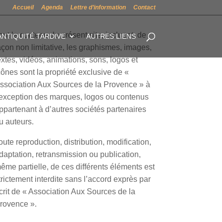
Accueil
Agenda
Lettre d’information
Contact
out le contenu du présent site, incluant, de
ANTIQUITÉ TARDIVE
AUTRES LIENS
açon non limitative, les graphismes, images,
extes, vidéos, animations, sons, logos et
cônes sont la propriété exclusive de «
ssociation Aux Sources de la Provence » à
’exception des marques, logos ou contenus
ppartenant à d’autres sociétés partenaires
u auteurs.
oute reproduction, distribution, modification,
daptation, retransmission ou publication,
ême partielle, de ces différents éléments est
trictement interdite sans l’accord exprès par
crit de « Association Aux Sources de la
rovence ».