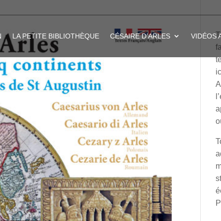
T
N
LA PETITE BIBLIOTHÈQUE
CÉSAIRE D’ARLES
VIDÉOS 
f
t
i
A
l
a
o
T
a
m
s
é
P